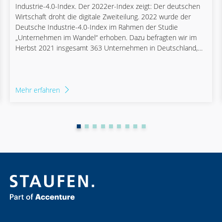
Industrie-4.0-Index. Der 2022er-Index zeigt: Der deutschen
Wirtschaft droht die digitale Zweiteilung. 2022 wurde der
Deutsche Industrie-4.0-Index im Rahmen der Studie
„Unternehmen im Wandel“ erhoben. Dazu befragten wir im
Herbst 2021 insgesamt 363 Unternehmen in Deutschland,
davon gut zwei Drittel aus dem Maschinen- und Anlagenbau,
der Elektroindustrie sowie dem Automobilsektor.
Mehr erfahren