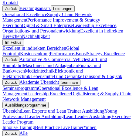
Kontakt
Beratungsansatz
Zurück
Leistungen
Operational Excellence
Supply Chain Network
Management
Performance Improvement & Strategy
Execution
Digital & Smart Enterprise
Leadership Excellence,
Organisations- und Personalentwicklung
Exzellent in indirekten
Bereichen
Nachhaltigkeit
Im Fokus
Exzellent in indirekten Bereichen
Global
Footprint
Kostensenkung
Performance-Boost
Strategy Excellence
Automotive & Commercial Vehicles
Luft- und
Zurück
Raumfahrt
Maschinen- und Anlagenbau
Finanz- und
Bankwesen
Medizintechnik
Elektronik und
Elektrotechnik
Lebensmittel und Getränke
Transport & Logistik
Akademie Übersicht
Zurück
Seminare
Seminarprogramm
Operational Excellence & Lean
Management
Leadership Excellence
Digitalisierung & Supply Chain
Network Management
Ausbildungsprogramme
Übersicht
Lean Experte und Lean Trainer Ausbildung
Young
Professional Leader Ausbildung
Lean Leader Ausbildung
Executive
Leader Program
Inhouse Training
Best Practice Live
Trainer*innen
Alle
Zurück