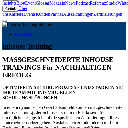
Insights
Blog
Event
Glossar
Magazin
News
Podcast
Referenz
Studie
White
Über
Zurück
uns
Karriere
Events
Kunden
Partner
Auszeichnungen
Zertifizierungen
Akademie
Inhouse Training
MASSGESCHNEIDERTE INHOUSE
TRAININGS Für NACHHALTIGEN
ERFOLG
OPTIMIEREN SIE IHRE PROZESSE UND STÄRKEN SIE
IHR TEAM MIT INDIVIDUELLEN
SCHULUNGSLÖSUNGEN
In einem dynamischen Geschäftsumfeld können maßgeschneiderte
Inhouse Trainings der Schlüssel zu Ihrem Erfolg sein. Sie
ermöglichen es, gezielt auf die spezifischen Anforderungen Ihres
Unternehmens einzugehen, Ausfallzeiten zu minimieren und Ihre
Fach- und Führungskräfte direkt vor Ort zu qualifizieren