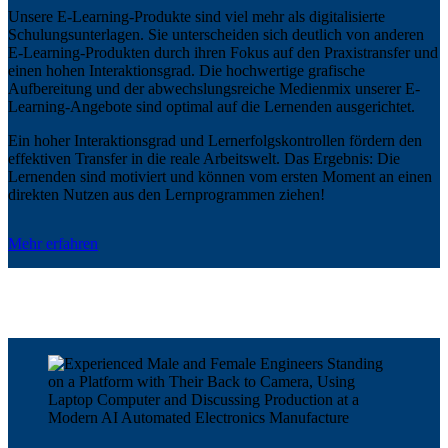
Unsere E-Learning-Produkte sind viel mehr als digitalisierte
Schulungsunterlagen. Sie unterscheiden sich deutlich von anderen
E-Learning-Produkten durch ihren Fokus auf den Praxistransfer und
einen hohen Interaktionsgrad. Die hochwertige grafische
Aufbereitung und der abwechslungsreiche Medienmix unserer E-
Learning-Angebote sind optimal auf die Lernenden ausgerichtet.
Ein hoher Interaktionsgrad und Lernerfolgskontrollen fördern den
effektiven Transfer in die reale Arbeitswelt. Das Ergebnis: Die
Lernenden sind motiviert und können vom ersten Moment an einen
direkten Nutzen aus den Lernprogrammen ziehen!
Mehr erfahren