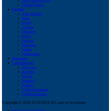
Best Practice Live
Trainer*innen
Insights
Alle Insights
Blog
Event
Glossar
Magazin
News
Podcast
Referenz
Studie
Whitepaper
Magazine
Unternehmen
Über uns
Karriere
Events
Kunden
Partner
Auszeichnungen
Zertifizierungen
Copyright © 2026 STAUFEN AG, part of Accenture.
Datenschutzrichtlinien