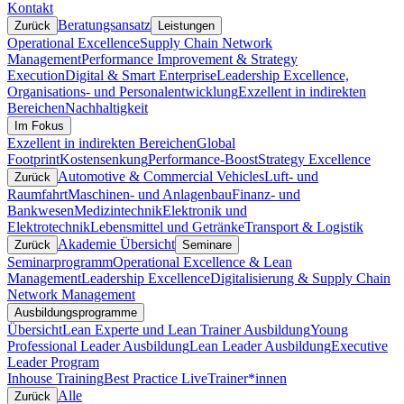
Kontakt
Beratungsansatz
Zurück
Leistungen
Operational Excellence
Supply Chain Network
Management
Performance Improvement & Strategy
Execution
Digital & Smart Enterprise
Leadership Excellence,
Organisations- und Personalentwicklung
Exzellent in indirekten
Bereichen
Nachhaltigkeit
Im Fokus
Exzellent in indirekten Bereichen
Global
Footprint
Kostensenkung
Performance-Boost
Strategy Excellence
Automotive & Commercial Vehicles
Luft- und
Zurück
Raumfahrt
Maschinen- und Anlagenbau
Finanz- und
Bankwesen
Medizintechnik
Elektronik und
Elektrotechnik
Lebensmittel und Getränke
Transport & Logistik
Akademie Übersicht
Zurück
Seminare
Seminarprogramm
Operational Excellence & Lean
Management
Leadership Excellence
Digitalisierung & Supply Chain
Network Management
Ausbildungsprogramme
Übersicht
Lean Experte und Lean Trainer Ausbildung
Young
Professional Leader Ausbildung
Lean Leader Ausbildung
Executive
Leader Program
Inhouse Training
Best Practice Live
Trainer*innen
Alle
Zurück