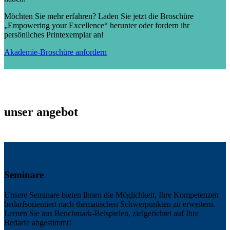
Möchten Sie mehr erfahren? Laden Sie jetzt die Broschüre
„Empowering your Excellence“ herunter oder fordern ihr
persönliches Printexemplar an!
Akademie-Broschüre anfordern
unser angebot
Seminare
Unsere Seminare bieten Ihnen die Möglichkeit, Ihre Kompetenzen
bedarfsorientiert nach thematischen Schwerpunkten zu erweitern.
Lernen Sie aus Benchmark-Beispielen, zielgerichtet auf Ihre
Bedarfe abgestimmt!