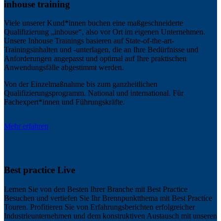
inhouse training
Viele unserer Kund*innen buchen eine maßgeschneiderte
Qualifizierung „inhouse“, also vor Ort im eigenen Unternehmen.
Unsere Inhouse Trainings basieren auf State-of-the-art-
Trainingsinhalten und -unterlagen, die an Ihre Bedürfnisse und
Anforderungen angepasst und optimal auf Ihre praktischen
Anwendungsfälle abgestimmt werden.
Von der Einzelmaßnahme bis zum ganzheitlichen
Qualifizierungsprogramm. National und international. Für
Fachexpert*innen und Führungskräfte.
Mehr erfahren
Best practice Live
Lernen Sie von den Besten Ihrer Branche mit Best Practice
Besuchen und vertiefen Sie Ihr Brennpunktthema mit Best Practice
Touren. Profitieren Sie von Erfahrungsberichten erfolgreicher
Industrieunternehmen und dem konstruktiven Austausch mit unseren