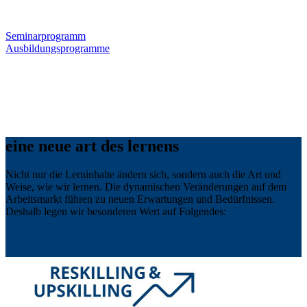
Seminarprogramm
Ausbildungsprogramme
eine neue art des lernens
Nicht nur die Lerninhalte ändern sich, sondern auch die Art und
Weise, wie wir lernen. Die dynamischen Veränderungen auf dem
Arbeitsmarkt führen zu neuen Erwartungen und Bedürfnissen.
Deshalb legen wir besonderen Wert auf Folgendes: