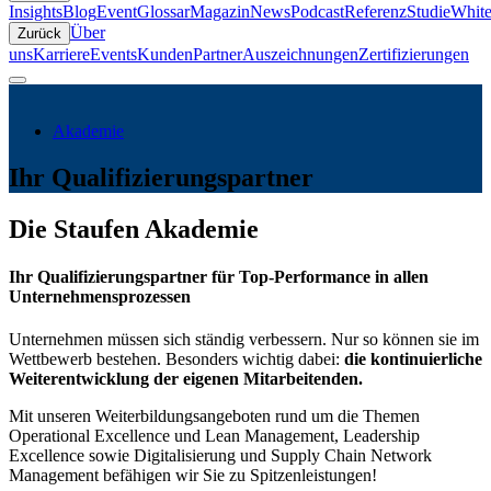
Insights
Blog
Event
Glossar
Magazin
News
Podcast
Referenz
Studie
White
Über
Zurück
uns
Karriere
Events
Kunden
Partner
Auszeichnungen
Zertifizierungen
Akademie
Ihr Qualifizierungs­partner
Die Staufen Akademie
Ihr Qualifizierungspartner für Top-Performance in allen
Unternehmensprozessen
Unternehmen müssen sich ständig verbessern. Nur so können sie im
Wettbewerb bestehen. Besonders wichtig dabei:
die kontinuierliche
Weiterentwicklung der eigenen Mitarbeitenden.
Mit unseren Weiterbildungsangeboten rund um die Themen
Operational Excellence und Lean Management, Leadership
Excellence sowie Digitalisierung und Supply Chain Network
Management befähigen wir Sie zu Spitzenleistungen!