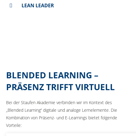
Nachwuchskräfte an die Übernahme von Führungsverantwo
LEAN LEADER
Prozessexzellenz braucht Führungsexzellenz! Der Erfolg der
Unser umfassendes Trainingsprogramm zum Lean Leader gar
BLENDED LEARNING –
PRÄSENZ TRIFFT VIRTUELL
Bei der Staufen Akademie verbinden wir im Kontext des
„Blended Learning“ digitale und analoge Lernelemente. Die
Kombination von Präsenz- und E-Learnings bietet folgende
Vorteile: