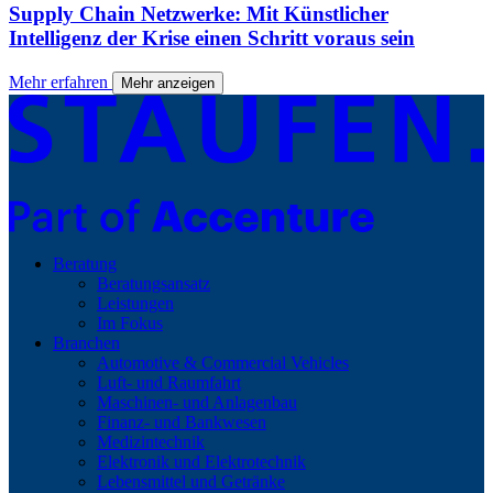
Supply Chain Netzwerke: Mit Künstlicher
Intelligenz der Krise einen Schritt voraus sein
Mehr erfahren
Mehr anzeigen
Beratung
Beratungsansatz
Leistungen
Im Fokus
Branchen
Automotive & Commercial Vehicles
Luft- und Raumfahrt
Maschinen- und Anlagenbau
Finanz- und Bankwesen
Medizintechnik
Elektronik und Elektrotechnik
Lebensmittel und Getränke