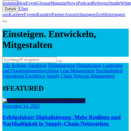
Insights
Blog
Event
Glossar
Magazin
News
Podcast
Referenz
Studie
White
Über
Zurück
uns
Karriere
Events
Kunden
Partner
Auszeichnungen
Zertifizierungen
Einsteigen. Entwickeln,
Mitgestalten
Alle Beiträge
Akademie
Digitalisierung
Digitalization
Leadership
und Organisationsentwicklung
Lean Management
Nachhaltigkeit
Operational Excellence
Supply Chain Network Management
#FEATURED
November 14, 2023
Erfolgsfaktor Digitalisierung: Mehr Resilienz und
Nachhaltigkeit in Supply-Chain-Netzwerken