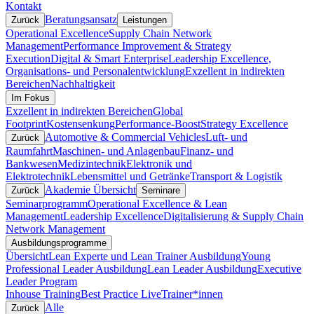
Kontakt
Beratungsansatz
Zurück
Leistungen
Operational Excellence
Supply Chain Network
Management
Performance Improvement & Strategy
Execution
Digital & Smart Enterprise
Leadership Excellence,
Organisations- und Personalentwicklung
Exzellent in indirekten
Bereichen
Nachhaltigkeit
Im Fokus
Exzellent in indirekten Bereichen
Global
Footprint
Kostensenkung
Performance-Boost
Strategy Excellence
Automotive & Commercial Vehicles
Luft- und
Zurück
Raumfahrt
Maschinen- und Anlagenbau
Finanz- und
Bankwesen
Medizintechnik
Elektronik und
Elektrotechnik
Lebensmittel und Getränke
Transport & Logistik
Akademie Übersicht
Zurück
Seminare
Seminarprogramm
Operational Excellence & Lean
Management
Leadership Excellence
Digitalisierung & Supply Chain
Network Management
Ausbildungsprogramme
Übersicht
Lean Experte und Lean Trainer Ausbildung
Young
Professional Leader Ausbildung
Lean Leader Ausbildung
Executive
Leader Program
Inhouse Training
Best Practice Live
Trainer*innen
Alle
Zurück