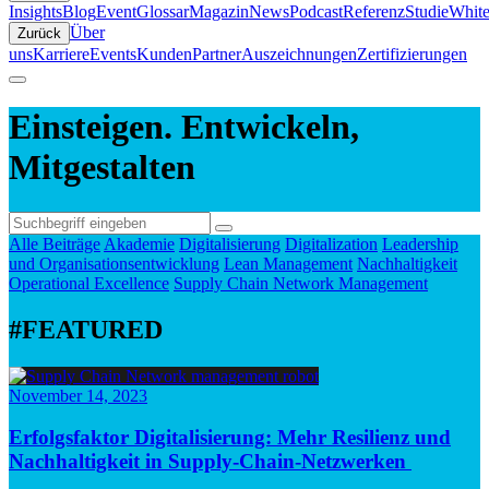
Insights
Blog
Event
Glossar
Magazin
News
Podcast
Referenz
Studie
White
Über
Zurück
uns
Karriere
Events
Kunden
Partner
Auszeichnungen
Zertifizierungen
Einsteigen. Entwickeln,
Mitgestalten
Alle Beiträge
Akademie
Digitalisierung
Digitalization
Leadership
und Organisationsentwicklung
Lean Management
Nachhaltigkeit
Operational Excellence
Supply Chain Network Management
#FEATURED
November 14, 2023
Erfolgsfaktor Digitalisierung: Mehr Resilienz und
Nachhaltigkeit in Supply-Chain-Netzwerken