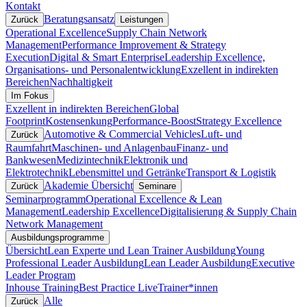
Kontakt
Beratungsansatz
Zurück
Leistungen
Operational Excellence
Supply Chain Network
Management
Performance Improvement & Strategy
Execution
Digital & Smart Enterprise
Leadership Excellence,
Organisations- und Personalentwicklung
Exzellent in indirekten
Bereichen
Nachhaltigkeit
Im Fokus
Exzellent in indirekten Bereichen
Global
Footprint
Kostensenkung
Performance-Boost
Strategy Excellence
Automotive & Commercial Vehicles
Luft- und
Zurück
Raumfahrt
Maschinen- und Anlagenbau
Finanz- und
Bankwesen
Medizintechnik
Elektronik und
Elektrotechnik
Lebensmittel und Getränke
Transport & Logistik
Akademie Übersicht
Zurück
Seminare
Seminarprogramm
Operational Excellence & Lean
Management
Leadership Excellence
Digitalisierung & Supply Chain
Network Management
Ausbildungsprogramme
Übersicht
Lean Experte und Lean Trainer Ausbildung
Young
Professional Leader Ausbildung
Lean Leader Ausbildung
Executive
Leader Program
Inhouse Training
Best Practice Live
Trainer*innen
Alle
Zurück