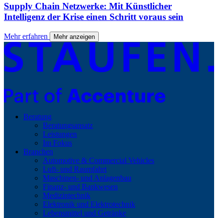
Supply Chain Netzwerke: Mit Künstlicher
Intelligenz der Krise einen Schritt voraus sein
Mehr erfahren
Mehr anzeigen
Beratung
Beratungsansatz
Leistungen
Im Fokus
Branchen
Automotive & Commercial Vehicles
Luft- und Raumfahrt
Maschinen- und Anlagenbau
Finanz- und Bankwesen
Medizintechnik
Elektronik und Elektrotechnik
Lebensmittel und Getränke