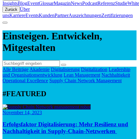
Insights
Blog
Event
Glossar
Magazin
News
Podcast
Referenz
Studie
White
Über
Zurück
uns
Karriere
Events
Kunden
Partner
Auszeichnungen
Zertifizierungen
Einsteigen. Entwickeln,
Mitgestalten
Alle Beiträge
Akademie
Digitalisierung
Digitalization
Leadership
und Organisationsentwicklung
Lean Management
Nachhaltigkeit
Operational Excellence
Supply Chain Network Management
#FEATURED
November 14, 2023
Erfolgsfaktor Digitalisierung: Mehr Resilienz und
Nachhaltigkeit in Supply-Chain-Netzwerken