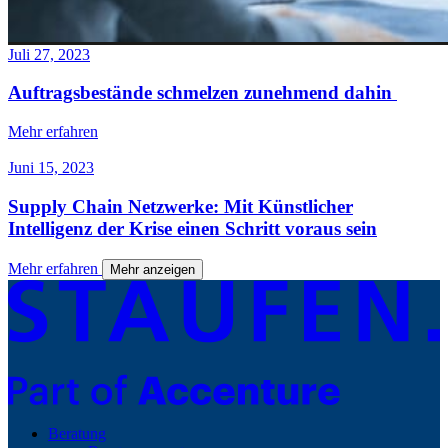
Juli 27, 2023
Auftragsbestände schmelzen zunehmend dahin
Mehr erfahren
Juni 15, 2023
Supply Chain Netzwerke: Mit Künstlicher
Intelligenz der Krise einen Schritt voraus sein
Mehr erfahren
Mehr anzeigen
Beratung