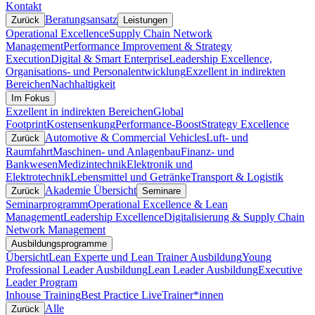
Kontakt
Beratungsansatz
Zurück
Leistungen
Operational Excellence
Supply Chain Network
Management
Performance Improvement & Strategy
Execution
Digital & Smart Enterprise
Leadership Excellence,
Organisations- und Personalentwicklung
Exzellent in indirekten
Bereichen
Nachhaltigkeit
Im Fokus
Exzellent in indirekten Bereichen
Global
Footprint
Kostensenkung
Performance-Boost
Strategy Excellence
Automotive & Commercial Vehicles
Luft- und
Zurück
Raumfahrt
Maschinen- und Anlagenbau
Finanz- und
Bankwesen
Medizintechnik
Elektronik und
Elektrotechnik
Lebensmittel und Getränke
Transport & Logistik
Akademie Übersicht
Zurück
Seminare
Seminarprogramm
Operational Excellence & Lean
Management
Leadership Excellence
Digitalisierung & Supply Chain
Network Management
Ausbildungsprogramme
Übersicht
Lean Experte und Lean Trainer Ausbildung
Young
Professional Leader Ausbildung
Lean Leader Ausbildung
Executive
Leader Program
Inhouse Training
Best Practice Live
Trainer*innen
Alle
Zurück