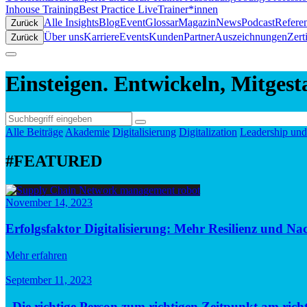
Inhouse Training
Best Practice Live
Trainer*innen
Alle Insights
Blog
Event
Glossar
Magazin
News
Podcast
Refere
Zurück
Über uns
Karriere
Events
Kunden
Partner
Auszeichnungen
Zert
Zurück
Einsteigen. Entwickeln, Mitgest
Alle Beiträge
Akademie
Digitalisierung
Digitalization
Leadership und
#FEATURED
November 14, 2023
Erfolgsfaktor Digitalisierung: Mehr Resilienz und N
Mehr erfahren
September 11, 2023
„Die richtige Person zum richtigen Zeitpunkt am rich