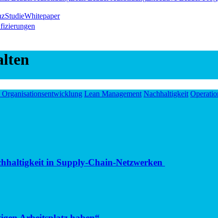
nz
Studie
Whitepaper
ifizierungen
alten
 Organisationsentwicklung
Lean Management
Nachhaltigkeit
Operatio
achhaltigkeit in Supply-Chain-Netzwerken
tigen Arbeitsplatz haben“