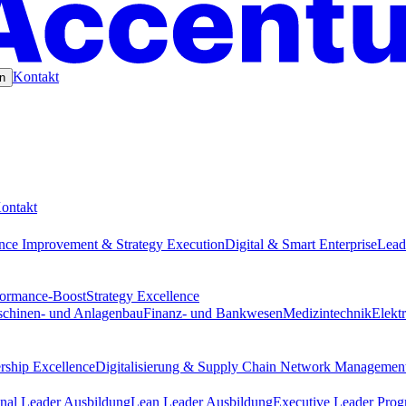
Kontakt
n
ontakt
nce Improvement & Strategy Execution
Digital & Smart Enterprise
Lead
formance-Boost
Strategy Excellence
chinen- und Anlagenbau
Finanz- und Bankwesen
Medizintechnik
Elekt
rship Excellence
Digitalisierung & Supply Chain Network Managemen
nal Leader Ausbildung
Lean Leader Ausbildung
Executive Leader Pro