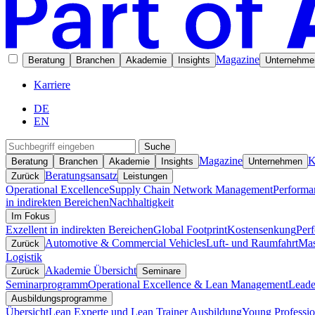
Magazine
Beratung
Branchen
Akademie
Insights
Unternehme
Karriere
DE
EN
Suche
Magazine
K
Beratung
Branchen
Akademie
Insights
Unternehmen
Beratungsansatz
Zurück
Leistungen
Operational Excellence
Supply Chain Network Management
Performa
in indirekten Bereichen
Nachhaltigkeit
Im Fokus
Exzellent in indirekten Bereichen
Global Footprint
Kostensenkung
Per
Automotive & Commercial Vehicles
Luft- und Raumfahrt
Mas
Zurück
Logistik
Akademie Übersicht
Zurück
Seminare
Seminarprogramm
Operational Excellence & Lean Management
Leade
Ausbildungsprogramme
Übersicht
Lean Experte und Lean Trainer Ausbildung
Young Professio