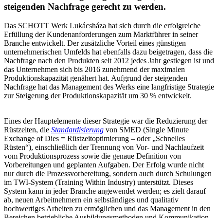
steigenden Nachfrage gerecht zu werden.
Das SCHOTT Werk Lukácsháza hat sich durch die erfolgreiche
Erfüllung der Kundenanforderungen zum Marktführer in seiner
Branche entwickelt. Der zusätzliche Vorteil eines günstigen
unternehmerischen Umfelds hat ebenfalls dazu beigetragen, dass die
Nachfrage nach den Produkten seit 2012 jedes Jahr gestiegen ist und
das Unternehmen sich bis 2016 zunehmend der maximalen
Produktionskapazität genähert hat. Aufgrund der steigenden
Nachfrage hat das Management des Werks eine langfristige Strategie
zur Steigerung der Produktionskapazität um 30 % entwickelt.
Eines der Hauptelemente dieser Strategie war die Reduzierung der
Rüstzeiten, die
Standardisierung
von SMED (Single Minute
Exchange of Dies = Rüstzeitoptimierung – oder „Schnelles
Rüsten“), einschließlich der Trennung von Vor- und Nachlaufzeit
vom Produktionsprozess sowie die genaue Definition von
Vorbereitungen und geplanten Aufgaben. Der Erfolg wurde nicht
nur durch die Prozessvorbereitung, sondern auch durch Schulungen
im TWI-System (Training Within Industry) unterstützt. Dieses
System kann in jeder Branche angewendet werden; es zielt darauf
ab, neuen Arbeitnehmern ein selbständiges und qualitativ
hochwertiges Arbeiten zu ermöglichen und das Management in den
Bereichen betriebliche Ausbildungsmethoden und Kommunikation