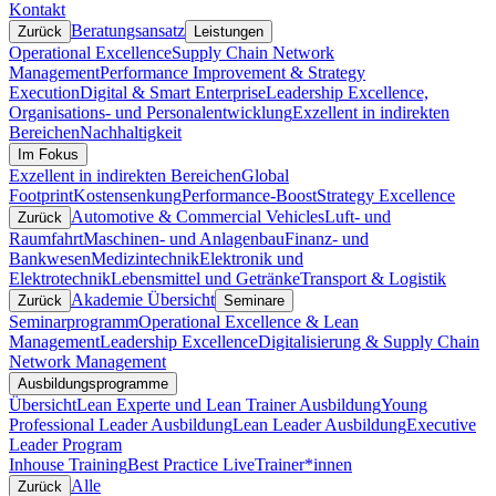
Kontakt
Beratungsansatz
Zurück
Leistungen
Operational Excellence
Supply Chain Network
Management
Performance Improvement & Strategy
Execution
Digital & Smart Enterprise
Leadership Excellence,
Organisations- und Personalentwicklung
Exzellent in indirekten
Bereichen
Nachhaltigkeit
Im Fokus
Exzellent in indirekten Bereichen
Global
Footprint
Kostensenkung
Performance-Boost
Strategy Excellence
Automotive & Commercial Vehicles
Luft- und
Zurück
Raumfahrt
Maschinen- und Anlagenbau
Finanz- und
Bankwesen
Medizintechnik
Elektronik und
Elektrotechnik
Lebensmittel und Getränke
Transport & Logistik
Akademie Übersicht
Zurück
Seminare
Seminarprogramm
Operational Excellence & Lean
Management
Leadership Excellence
Digitalisierung & Supply Chain
Network Management
Ausbildungsprogramme
Übersicht
Lean Experte und Lean Trainer Ausbildung
Young
Professional Leader Ausbildung
Lean Leader Ausbildung
Executive
Leader Program
Inhouse Training
Best Practice Live
Trainer*innen
Alle
Zurück