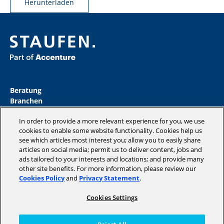
Herunterladen
Beratung
Branchen
Akademie
In order to provide a more relevant experience for you, we use
Insights
cookies to enable some website functionality. Cookies help us
Magazine
see which articles most interest you; allow you to easily share
Unternehmen
articles on social media; permit us to deliver content, jobs and
ads tailored to your interests and locations; and provide many
other site benefits. For more information, please review our
Cookies Policy
and
Privacy Statement
.
Copyright © 2026 STAUFEN AG, part of Accenture.
Cookies Settings
Datenschutzrichtlinien
Cookie Policy