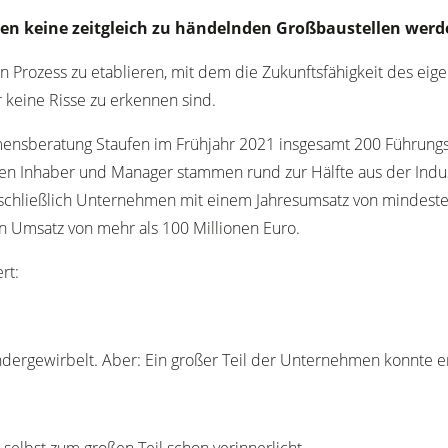
ren keine zeitgleich zu händelnden Großbaustellen werde
en Prozess zu etablieren, mit dem die Zukunftsfähigkeit des ei
 keine Risse zu erkennen sind.
mensberatung Staufen im Frühjahr 2021 insgesamt 200 Führungsk
en Inhaber und Manager stammen rund zur Hälfte aus der Indu
chließlich Unternehmen mit einem Jahresumsatz von mindestens 
n Umsatz von mehr als 100 Millionen Euro.
ert:
andergewirbelt. Aber: Ein großer Teil der Unternehmen konnte e
 selbst zum großen Teil schon verinnerlicht.