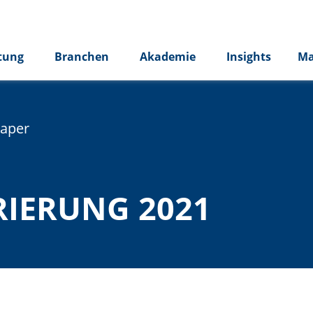
tung
Branchen
Akademie
Insights
Ma
paper
RIERUNG 2021