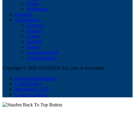
Studie
Whitepaper
Magazine
Unternehmen
Über uns
Karriere
Events
Kunden
Partner
Auszeichnungen
Zertifizierungen
Copyright © 2026 STAUFEN AG, part of Accenture.
Datenschutzrichtlinien
Cookie Policy
Impressum / AGB
Code of Conduct