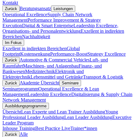
Kontakt
Beratungsansatz
Zurück
Leistungen
Operational Excellence
Supply Chain Network
Management
Performance Improvement & Strategy
Execution
Digital & Smart Enterprise
Leadership Excellence,
Organisations- und Personalentwicklung
Exzellent in indirekten
Bereichen
Nachhaltigkeit
Im Fokus
Exzellent in indirekten Bereichen
Global
Footprint
Kostensenkung
Performance-Boost
Strategy Excellence
Automotive & Commercial Vehicles
Luft- und
Zurück
Raumfahrt
Maschinen- und Anlagenbau
Finanz- und
Bankwesen
Medizintechnik
Elektronik und
Elektrotechnik
Lebensmittel und Getränke
Transport & Logistik
Akademie Übersicht
Zurück
Seminare
Seminarprogramm
Operational Excellence & Lean
Management
Leadership Excellence
Digitalisierung & Supply Chain
Network Management
Ausbildungsprogramme
Übersicht
Lean Experte und Lean Trainer Ausbildung
Young
Professional Leader Ausbildung
Lean Leader Ausbildung
Executive
Leader Program
Inhouse Training
Best Practice Live
Trainer*innen
Alle
Zurück