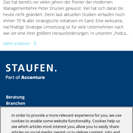
Das hat bereits vor vielen Jahren der Pionier der modernen
Managementlehre Peter Drucker gewusst. Viel hat sich daran bis
heute nicht geändert. Denn laut aktuellen Studien verlaufen noch
immer 70 % aller strategische Initiativen im Sand. Eine wirksame,
nachhaltige Strategie-Umsetzung ist für viele Unternehmen nach
wie vor eine ihrer größten Herausforderungen. In unserem „Podcast
of Change“ sprachen wir mit Max Illies, dem Vice President des
Mehr erfahren
gleichnamigen Handelshauses über die Gründe, weshalb so viele
strategische Initiativen keine Wirkung entfalten.
Beratung
Branchen
Akademie
In order to provide a more relevant experience for you, we use
Insights
cookies to enable some website functionality. Cookies help us
Magazine
see which articles most interest you; allow you to easily share
Unternehmen
articles on social media; permit us to deliver content, jobs and