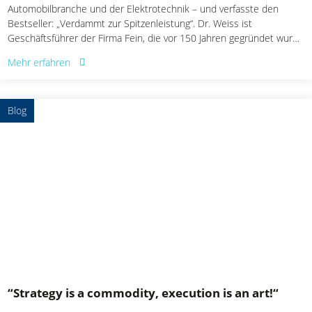
Automobilbranche und der Elektrotechnik – und verfasste den
Bestseller: „Verdammt zur Spitzenleistung“. Dr. Weiss ist
Geschäftsführer der Firma Fein, die vor 150 Jahren gegründet wurde
und weltweit einen exzellenten Ruf in der Herstellung von
Mehr erfahren
Elektrowerkzeugen besitzt. Im folgenden Interview spricht er über
den Mut zu einer klaren Fokussierung und wie sich diese positiv auf
die Kosten, die Komplexität und den Erfolg eines Unternehmens
Blog
auswirkt.
“Strategy is a commodity, execution is an art!“