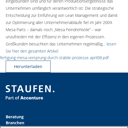
eingebunden sind und für deren Produktionsergebnisse das
Unternehmen umfänglich verantwortlich ist. Die strategische
Entscheidung zur Einführung von Lean Management und damit
zur Optimierung aller Unternehmenabläufe fiel im Jahr 2004.
Mesa Parts – damals noch „Mesa Feindrehteile“ – war
unzufrieden mit der Effizienz in den eigenen Prozessen.
Großkunden besuchten das Unternehmen regelmäßig…
lesen
Sie hier den gesamten Artikel
fertigung-mesa-vorsprung-durch-stabile-prozesse-april08.pdf
Herunterladen
Beratung
Branchen