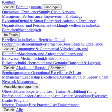
Kontakt
Beratungsansatz
Zurück
Leistungen
Operational Excellence
Supply Chain Network
Management
Performance Improvement & Strategy
Execution
Digital & Smart Enterprise
Leadership Excellence,
Organisations- und Personalentwicklung
Exzellent in indirekten
Bereichen
Nachhaltigkeit
Im Fokus
Exzellent in indirekten Bereichen
Global
Footprint
Kostensenkung
Performance-Boost
Strategy Excellence
Automotive & Commercial Vehicles
Luft- und
Zurück
Raumfahrt
Maschinen- und Anlagenbau
Finanz- und
Bankwesen
Medizintechnik
Elektronik und
Elektrotechnik
Lebensmittel und Getränke
Transport & Logistik
Akademie Übersicht
Zurück
Seminare
Seminarprogramm
Operational Excellence & Lean
Management
Leadership Excellence
Digitalisierung & Supply Chain
Network Management
Ausbildungsprogramme
Übersicht
Lean Experte und Lean Trainer Ausbildung
Young
Professional Leader Ausbildung
Lean Leader Ausbildung
Executive
Leader Program
Inhouse Training
Best Practice Live
Trainer*innen
Alle
Zurück