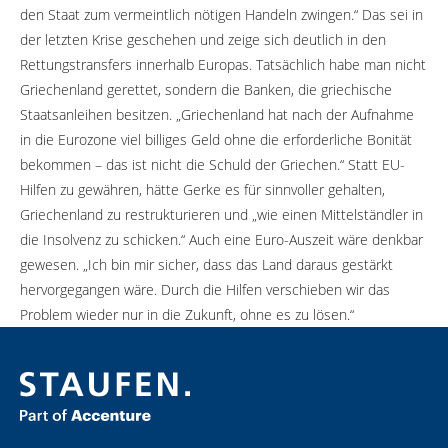
den Staat zum vermeintlich nötigen Handeln zwingen.“ Das sei in
der letzten Krise geschehen und zeige sich deutlich in den
Rettungstransfers innerhalb Europas. Tatsächlich habe man nicht
Griechenland gerettet, sondern die Banken, die griechische
Staatsanleihen besitzen. „Griechenland hat nach der Aufnahme
in die Eurozone viel billiges Geld ohne die erforderliche Bonität
bekommen – das ist nicht die Schuld der Griechen.“ Statt EU-
Hilfen zu gewähren, hätte Gerke es für sinnvoller gehalten,
Griechenland zu restrukturieren und „wie einen Mittelständler in
die Insolvenz zu schicken.“ Auch eine Euro-Auszeit wäre denkbar
gewesen. „Ich bin mir sicher, dass das Land daraus gestärkt
hervorgegangen wäre. Durch die Hilfen verschieben wir das
Problem wieder nur in die Zukunft, ohne es zu lösen.“