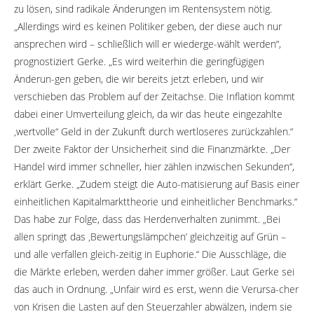
zu lösen, sind radikale Änderungen im Rentensystem nötig.
„Allerdings wird es keinen Politiker geben, der diese auch nur
ansprechen wird – schließlich will er wiederge-wählt werden“,
prognostiziert Gerke. „Es wird weiterhin die geringfügigen
Änderun-gen geben, die wir bereits jetzt erleben, und wir
verschieben das Problem auf der Zeitachse. Die Inflation kommt
dabei einer Umverteilung gleich, da wir das heute eingezahlte
‚wertvolle“ Geld in der Zukunft durch wertloseres zurückzahlen.“
Der zweite Faktor der Unsicherheit sind die Finanzmärkte. „Der
Handel wird immer schneller, hier zählen inzwischen Sekunden“,
erklärt Gerke. „Zudem steigt die Auto-matisierung auf Basis einer
einheitlichen Kapitalmarkttheorie und einheitlicher Benchmarks.“
Das habe zur Folge, dass das Herdenverhalten zunimmt. „Bei
allen springt das ‚Bewertungslämpchen’ gleichzeitig auf Grün –
und alle verfallen gleich-zeitig in Euphorie.“ Die Ausschläge, die
die Märkte erleben, werden daher immer größer. Laut Gerke sei
das auch in Ordnung. „Unfair wird es erst, wenn die Verursa-cher
von Krisen die Lasten auf den Steuerzahler abwälzen, indem sie