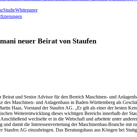
nz
Studie
Whitepaper
ifizierungen
ani neuer Beirat von Staufen
r Beirat und Senior Advisor für den Bereich Maschinen- und Anlagenbau
schicke des Maschinen- und Anlagenbaus in Baden-Württemberg als Ges
 Martin Haas, Vorstand der Staufen AG. „Er gilt als einer der besten 
egischen Weiterentwicklung dieses wichtigen Bereichs innerhalb der S
 Anschließend wechselte er in die Wirtschaft und arbeitete unter ande
 damit die Interessenvertretung der Maschinenbau-Branche mit rund 3
er Staufen AG einzubringen. Das Beratungshaus aus Köngen bei Stuttg