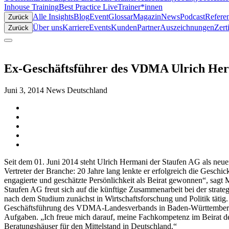
Inhouse Training
Best Practice Live
Trainer*innen
Alle Insights
Blog
Event
Glossar
Magazin
News
Podcast
Refere
Zurück
Über uns
Karriere
Events
Kunden
Partner
Auszeichnungen
Zert
Zurück
Ex-Geschäftsführer des VDMA Ulrich Herm
Juni 3, 2014
News Deutschland
Seit dem 01. Juni 2014 steht Ulrich Hermani der Staufen AG als neue
Vertreter der Branche: 20 Jahre lang lenkte er erfolgreich die Ge
engagierte und geschätzte Persönlichkeit als Beirat gewonnen“, sagt
Staufen AG freut sich auf die künftige Zusammenarbeit bei der strat
nach dem Studium zunächst in Wirtschaftsforschung und Politik tätig.
Geschäftsführung des VDMA-Landesverbands in Baden-Württemberg und
Aufgaben. „Ich freue mich darauf, meine Fachkompetenz im Beirat d
Beratungshäuser für den Mittelstand in Deutschland.“