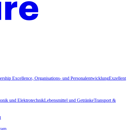
ership Excellence, Organisations- und Personalentwicklung
Exzellent
ronik und Elektrotechnik
Lebensmittel und Getränke
Transport &
t
gram