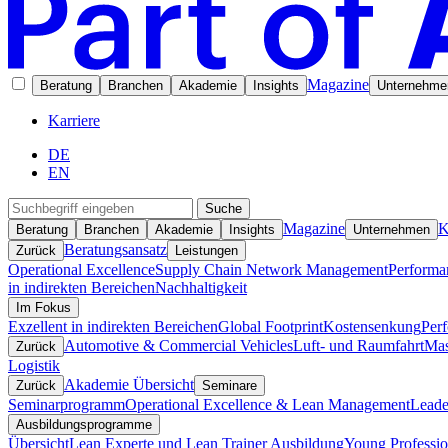
Magazine
Beratung
Branchen
Akademie
Insights
Unternehme
Karriere
DE
EN
Suche
Magazine
K
Beratung
Branchen
Akademie
Insights
Unternehmen
Beratungsansatz
Zurück
Leistungen
Operational Excellence
Supply Chain Network Management
Performa
in indirekten Bereichen
Nachhaltigkeit
Im Fokus
Exzellent in indirekten Bereichen
Global Footprint
Kostensenkung
Per
Automotive & Commercial Vehicles
Luft- und Raumfahrt
Mas
Zurück
Logistik
Akademie Übersicht
Zurück
Seminare
Seminarprogramm
Operational Excellence & Lean Management
Leade
Ausbildungsprogramme
Übersicht
Lean Experte und Lean Trainer Ausbildung
Young Professio