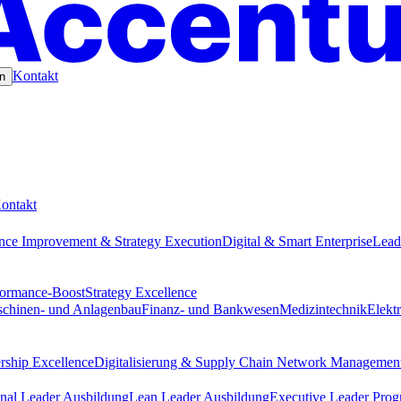
Kontakt
n
ontakt
nce Improvement & Strategy Execution
Digital & Smart Enterprise
Lead
formance-Boost
Strategy Excellence
chinen- und Anlagenbau
Finanz- und Bankwesen
Medizintechnik
Elekt
rship Excellence
Digitalisierung & Supply Chain Network Managemen
nal Leader Ausbildung
Lean Leader Ausbildung
Executive Leader Pro