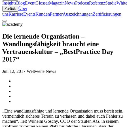
Insights
Blog
Event
Glossar
Magazin
News
Podcast
Referenz
Studie
White
Über
Zurück
uns
Karriere
Events
Kunden
Partner
Auszeichnungen
Zertifizierungen
Die lernende Organisation –
Wandlungsfähigkeit braucht eine
Vertrauenskultur – „BestPractice Day
2017“
Juli 12, 2017
Weltweite News
„Eine wandlungsfähige und lernende Organisation muss bereit sein,
vermeintlich sicheres Terrain zu verlassen und dabei auch Fehler zu
machen“, ließ Wilhelm Goschy, COO der Staufen AG, in seinem
Eröffnungsvortrag keinen Platz für falsche Illusionen, dass der