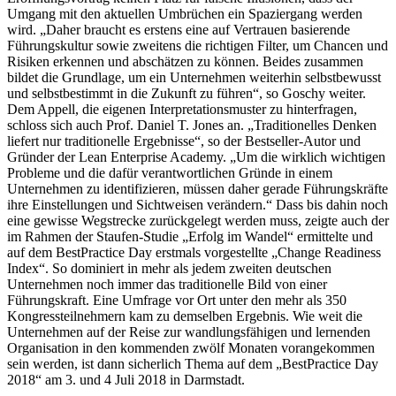
Umgang mit den aktuellen Umbrüchen ein Spaziergang werden
wird. „Daher braucht es erstens eine auf Vertrauen basierende
Führungskultur sowie zweitens die richtigen Filter, um Chancen und
Risiken erkennen und abschätzen zu können. Beides zusammen
bildet die Grundlage, um ein Unternehmen weiterhin selbstbewusst
und selbstbestimmt in die Zukunft zu führen“, so Goschy weiter.
Dem Appell, die eigenen Interpretationsmuster zu hinterfragen,
schloss sich auch Prof. Daniel T. Jones an. „Traditionelles Denken
liefert nur traditionelle Ergebnisse“, so der Bestseller-Autor und
Gründer der Lean Enterprise Academy. „Um die wirklich wichtigen
Probleme und die dafür verantwortlichen Gründe in einem
Unternehmen zu identifizieren, müssen daher gerade Führungskräfte
ihre Einstellungen und Sichtweisen verändern.“ Dass bis dahin noch
eine gewisse Wegstrecke zurückgelegt werden muss, zeigte auch der
im Rahmen der Staufen-Studie „Erfolg im Wandel“ ermittelte und
auf dem BestPractice Day erstmals vorgestellte „Change Readiness
Index“. So dominiert in mehr als jedem zweiten deutschen
Unternehmen noch immer das traditionelle Bild von einer
Führungskraft. Eine Umfrage vor Ort unter den mehr als 350
Kongressteilnehmern kam zu demselben Ergebnis. Wie weit die
Unternehmen auf der Reise zur wandlungsfähigen und lernenden
Organisation in den kommenden zwölf Monaten vorangekommen
sein werden, ist dann sicherlich Thema auf dem „BestPractice Day
2018“ am 3. und 4 Juli 2018 in Darmstadt.