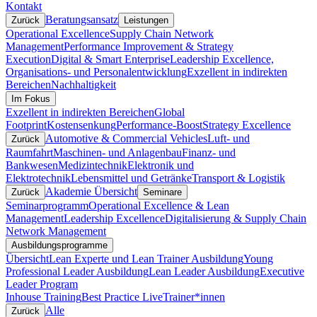
Kontakt
Beratungsansatz
Zurück
Leistungen
Operational Excellence
Supply Chain Network
Management
Performance Improvement & Strategy
Execution
Digital & Smart Enterprise
Leadership Excellence,
Organisations- und Personalentwicklung
Exzellent in indirekten
Bereichen
Nachhaltigkeit
Im Fokus
Exzellent in indirekten Bereichen
Global
Footprint
Kostensenkung
Performance-Boost
Strategy Excellence
Automotive & Commercial Vehicles
Luft- und
Zurück
Raumfahrt
Maschinen- und Anlagenbau
Finanz- und
Bankwesen
Medizintechnik
Elektronik und
Elektrotechnik
Lebensmittel und Getränke
Transport & Logistik
Akademie Übersicht
Zurück
Seminare
Seminarprogramm
Operational Excellence & Lean
Management
Leadership Excellence
Digitalisierung & Supply Chain
Network Management
Ausbildungsprogramme
Übersicht
Lean Experte und Lean Trainer Ausbildung
Young
Professional Leader Ausbildung
Lean Leader Ausbildung
Executive
Leader Program
Inhouse Training
Best Practice Live
Trainer*innen
Alle
Zurück