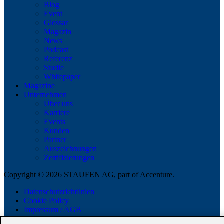
Blog
Event
Glossar
Magazin
News
Podcast
Referenz
Studie
Whitepaper
Magazine
Unternehmen
Über uns
Karriere
Events
Kunden
Partner
Auszeichnungen
Zertifizierungen
Copyright © 2026 STAUFEN AG, part of Accenture.
Datenschutzrichtlinien
Cookie Policy
Impressum / AGB
Code of Conduct