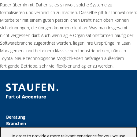
Ruder übernimmt. Daher ist es sinnvoll, solche Systeme zu
formalisieren und verbindlich zu machen. Dasselbe gilt für Innovationen:
Mitarbeiter mit einem guten persönlichen Draht nach oben können
sich einbringen, die übrigen kommen nicht an. Was man insgesamt
nicht vergessen darf: Auch wenn agile Organisationsformen häufig der
Softwarebranche zugeordnet werden, liegen ihre Ursprünge im Lean
Management und bei einem klassischen Industriebetrieb, nämlich
Toyota. Neue technologische Möglichkeiten befähigen außerdem
fertigende Betriebe, sehr viel flexibler und agiler zu werden.
Beratung
Branchen
Akademie
In order to provide a more relevant experience for you, we use
Insights