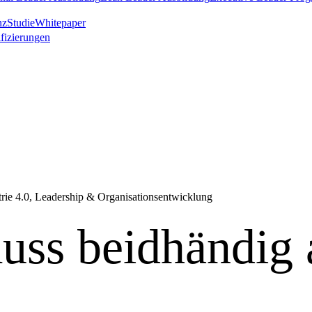
nz
Studie
Whitepaper
ifizierungen
strie 4.0, Leadership & Organisationsentwicklung
ss beidhändig 