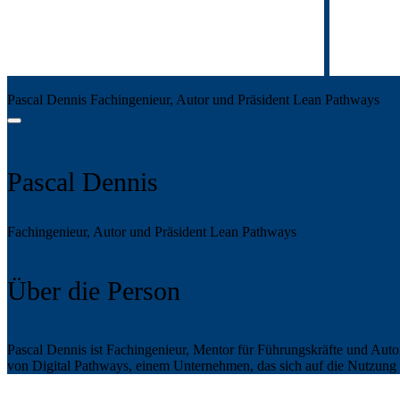
Pascal Dennis
Fachingenieur, Autor und Präsident
Lean Pathways
Pascal Dennis
Fachingenieur, Autor und Präsident
Lean Pathways
Über die Person
Pascal Dennis ist Fachingenieur, Mentor für Führungskräfte und Auto
von Digital Pathways, einem Unternehmen, das sich auf die Nutzung v