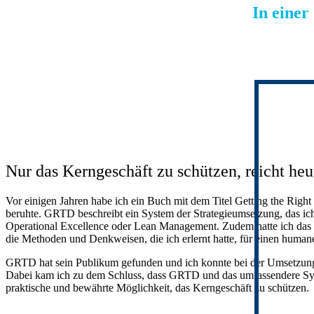
In einer
Nur das Kerngeschäft zu schützen, reicht heu
Vor einigen Jahren habe ich ein Buch mit dem Titel Getting the Rig
beruhte. GRTD beschreibt ein System der Strategieumsetzung, das ich
Operational Excellence oder Lean Management. Zudem hatte ich das G
die Methoden und Denkweisen, die ich erlernt hatte, für einen huma
GRTD hat sein Publikum gefunden und ich konnte bei der Umsetzung d
Dabei kam ich zu dem Schluss, dass GRTD und das umfassendere Syste
praktische und bewährte Möglichkeit, das Kerngeschäft zu schützen.