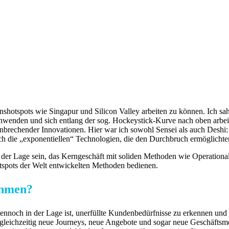
ionshotspots wie Singapur und Silicon Valley arbeiten zu können. Ich sa
enden und sich entlang der sog. Hockeystick-Kurve nach oben arbeite
ahnbrechender Innovationen. Hier war ich sowohl Sensei als auch Deshi:
ich die „exponentiellen“ Technologien, die den Durchbruch ermöglichte
n der Lage sein, das Kerngeschäft mit soliden Methoden wie Operation
otspots der Welt entwickelten Methoden bedienen.
ehmen?
nnoch in der Lage ist, unerfüllte Kundenbedürfnisse zu erkennen und z
leichzeitig neue Journeys, neue Angebote und sogar neue Geschäftsmod