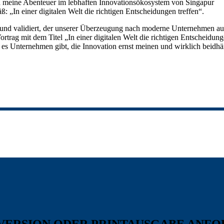
ich meine Abenteuer im lebhaften Innovationsökosystem von Singapur
ß: „In einer digitalen Welt die richtigen Entscheidungen treffen“.
d validiert, der unserer Überzeugung nach moderne Unternehmen auf d
rtrag mit dem Titel „In einer digitalen Welt die richtigen Entscheidun
ss es Unternehmen gibt, die Innovation ernst meinen und wirklich beidh
 VERSION ODER PRINTAUSGABE ANF