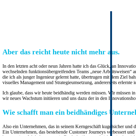
Aber das reicht heute nicht mehr aus.
In den letzten acht oder neun Jahren hatte ich das Glück, an Innovat
wechselnden funktionsübergreifenden Teams „neue Arbeitsweisen“ anw
die ich als junger Ingenieur gelernt hatte, übertrugen mit dem Ziel b
visuelles Management und Strategieumsetzung, andererseits erlernte 
Ich glaube, dass wir heute beidhändig werden müssen. Wir müssen i
wir neues Wachstum initiieren und uns dazu der in den Innovationsh
Wie schafft man ein beidhändiges Untern
Also ein Unternehmen, das in seinem Kerngeschäft kugelsicher und de
Ein Unternehmen, das bestehende Customer Journeys verbessert und g