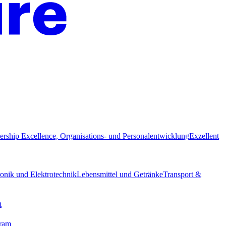
ership Excellence, Organisations- und Personalentwicklung
Exzellent
ronik und Elektrotechnik
Lebensmittel und Getränke
Transport &
t
gram