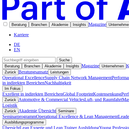
Magazine
Beratung
Branchen
Akademie
Insights
Unternehme
Karriere
DE
EN
Suche
Magazine
K
Beratung
Branchen
Akademie
Insights
Unternehmen
Beratungsansatz
Zurück
Leistungen
Operational Excellence
Supply Chain Network Management
Performa
in indirekten Bereichen
Nachhaltigkeit
Im Fokus
Exzellent in indirekten Bereichen
Global Footprint
Kostensenkung
Per
Automotive & Commercial Vehicles
Luft- und Raumfahrt
Mas
Zurück
Logistik
Akademie Übersicht
Zurück
Seminare
Seminarprogramm
Operational Excellence & Lean Management
Leade
Ausbildungsprogramme
Übersicht
Lean Experte und Lean Trainer Ausbildung
Young Professio