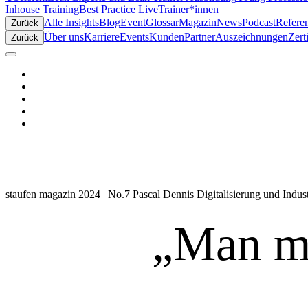
Inhouse Training
Best Practice Live
Trainer*innen
Alle Insights
Blog
Event
Glossar
Magazin
News
Podcast
Refere
Zurück
Über uns
Karriere
Events
Kunden
Partner
Auszeichnungen
Zert
Zurück
staufen magazin 2024 | No.7
Pascal Dennis
Digitalisierung und Indu
„Man mu