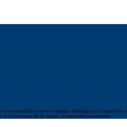
r von sieben Büchern sowie viermaliger Preisträger des Shingo Prize f
on Technologien für die digitale Transformation konzentriert.