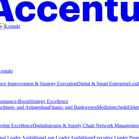
Kontakt
n
ontakt
nce Improvement & Strategy Execution
Digital & Smart Enterprise
Lead
formance-Boost
Strategy Excellence
chinen- und Anlagenbau
Finanz- und Bankwesen
Medizintechnik
Elekt
rship Excellence
Digitalisierung & Supply Chain Network Managemen
nal Leader Ausbildung
Lean Leader Ausbildung
Executive Leader Pro