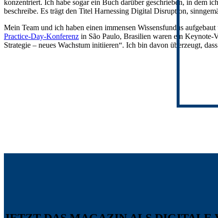
konzentriert. Ich habe sogar ein Buch darüber geschrieben, in dem 
beschreibe. Es trägt den Titel Harnessing Digital Disruption, sinngemä
Mein Team und ich haben einen immensen Wissensfundus aufgebaut un
Practice-Day-Konferenz
in São Paulo, Brasilien waren ein Keynote-Vo
Strategie – neues Wachstum initiieren“. Ich bin davon überzeugt, da
JETZT DAS MAGAZIN ALS DIGITALE