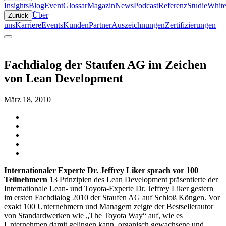
Insights
Blog
Event
Glossar
Magazin
News
Podcast
Referenz
Studie
White
Über
Zurück
uns
Karriere
Events
Kunden
Partner
Auszeichnungen
Zertifizierungen
Fachdialog der Staufen AG im Zeichen
von Lean Development
März 18, 2010
Internationaler Experte Dr. Jeffrey Liker sprach vor 100
Teilnehmern
13 Prinzipien des Lean Development präsentierte der
Internationale Lean- und Toyota-Experte Dr. Jeffrey Liker gestern
im ersten Fachdialog 2010 der Staufen AG auf Schloß Köngen. Vor
exakt 100 Unternehmern und Managern zeigte der Bestsellerautor
von Standardwerken wie „The Toyota Way“ auf, wie es
Unternehmen damit gelingen kann, organisch gewachsene und