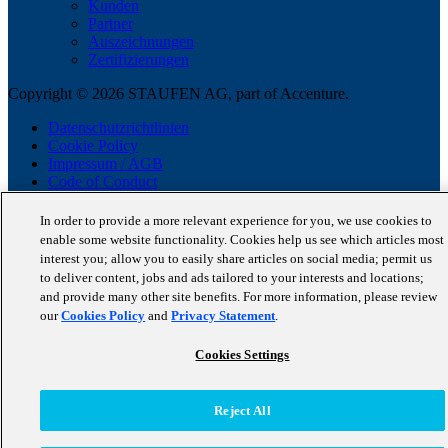
Kunden
Partner
Auszeichnungen
Zertifizierungen
Copyright © 2026 STAUFEN AG, part of Accenture.
Datenschutzrichtlinien
Cookie Policy
Impressum / AGB
Code of Conduct
In order to provide a more relevant experience for you, we use cookies to
enable some website functionality. Cookies help us see which articles most
interest you; allow you to easily share articles on social media; permit us
to deliver content, jobs and ads tailored to your interests and locations;
and provide many other site benefits. For more information, please review
our
Cookies Policy
and
Privacy Statement
.
Cookies Settings
Reject All