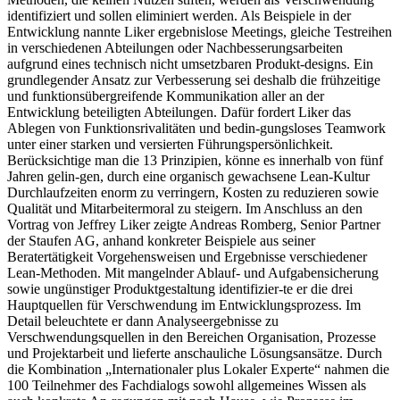
identifiziert und sollen eliminiert werden. Als Beispiele in der
Entwicklung nannte Liker ergebnislose Meetings, gleiche Testreihen
in verschiedenen Abteilungen oder Nachbesserungsarbeiten
aufgrund eines technisch nicht umsetzbaren Produkt-designs. Ein
grundlegender Ansatz zur Verbesserung sei deshalb die frühzeitige
und funktionsübergreifende Kommunikation aller an der
Entwicklung beteiligten Abteilungen. Dafür fordert Liker das
Ablegen von Funktionsrivalitäten und bedin-gungsloses Teamwork
unter einer starken und versierten Führungspersönlichkeit.
Berücksichtige man die 13 Prinzipien, könne es innerhalb von fünf
Jahren gelin-gen, durch eine organisch gewachsene Lean-Kultur
Durchlaufzeiten enorm zu verringern, Kosten zu reduzieren sowie
Qualität und Mitarbeitermoral zu steigern. Im Anschluss an den
Vortrag von Jeffrey Liker zeigte Andreas Romberg, Senior Partner
der Staufen AG, anhand konkreter Beispiele aus seiner
Beratertätigkeit Vorgehensweisen und Ergebnisse verschiedener
Lean-Methoden. Mit mangelnder Ablauf- und Aufgabensicherung
sowie ungünstiger Produktgestaltung identifizier-te er die drei
Hauptquellen für Verschwendung im Entwicklungsprozess. Im
Detail beleuchtete er dann Analyseergebnisse zu
Verschwendungsquellen in den Bereichen Organisation, Prozesse
und Projektarbeit und lieferte anschauliche Lösungsansätze. Durch
die Kombination „Internationaler plus Lokaler Experte“ nahmen die
100 Teilnehmer des Fachdialogs sowohl allgemeines Wissen als