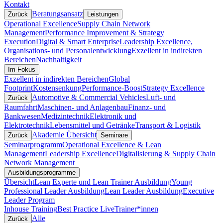
Kontakt
Beratungsansatz
Zurück
Leistungen
Operational Excellence
Supply Chain Network
Management
Performance Improvement & Strategy
Execution
Digital & Smart Enterprise
Leadership Excellence,
Organisations- und Personalentwicklung
Exzellent in indirekten
Bereichen
Nachhaltigkeit
Im Fokus
Exzellent in indirekten Bereichen
Global
Footprint
Kostensenkung
Performance-Boost
Strategy Excellence
Automotive & Commercial Vehicles
Luft- und
Zurück
Raumfahrt
Maschinen- und Anlagenbau
Finanz- und
Bankwesen
Medizintechnik
Elektronik und
Elektrotechnik
Lebensmittel und Getränke
Transport & Logistik
Akademie Übersicht
Zurück
Seminare
Seminarprogramm
Operational Excellence & Lean
Management
Leadership Excellence
Digitalisierung & Supply Chain
Network Management
Ausbildungsprogramme
Übersicht
Lean Experte und Lean Trainer Ausbildung
Young
Professional Leader Ausbildung
Lean Leader Ausbildung
Executive
Leader Program
Inhouse Training
Best Practice Live
Trainer*innen
Alle
Zurück