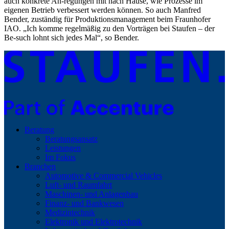
auch konkrete An-regungen mit nach Hause, wie Prozesse im
eigenen Betrieb verbessert werden können. So auch Manfred
Bender, zuständig für Produktionsmanagement beim Fraunhofer
IAO. „Ich komme regelmäßig zu den Vorträgen bei Staufen – der
Be-such lohnt sich jedes Mal“, so Bender.
Beratung
Beratungsansatz
Leistungen
Im Fokus
Branchen
Automotive & Commercial Vehicles
Luft- und Raumfahrt
Maschinen- und Anlagenbau
Finanz- und Bankwesen
Medizintechnik
Elektronik und Elektrotechnik