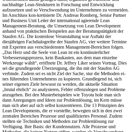
nachhaltige Lean-Strukturen in Forschung und Entwicklung
aufzusetzen und so Verschwendung im Unternehmen zu vermeiden.
Im Anschluss kon-kretisierte Dr. Andreas Romberg, Senior Partner
und Business Unit Leiter der international agierende Lean
Management-Beratung, die Umsetzung von Lean Development
anhand von praktischen Beispielen aus der Beratungstätigkeit der
Staufen AG. Die kostenlose Veranstaltung war Auftakt der
diesjährigen Fachdialogreihe der Staufen AG, vier weitere Termine
mit Experten aus verschiedensten Management-Bereichen folgen.
„Das Herz und die Seele von Lean ist ein kontinuierlicher
Verbesserungsprozess, kein Baukasten, aus dem man einzelne
Werkzeuge wählt“, eröffnete Dr. Jeffrey Liker seinen Vortrag. Dies
sei die grundlegende Überzeugung, die ihn mit der Staufen AG
verbinde. Zudem sei es nicht Ziel der Sache, stur die Methoden ei-
nes führenden Unternehmens zu kopieren. Grundlegend ist, sich
seiner eigenen Ziele bewusst zu werden, die aktuelle Situation
„brutal ehrlich“ zu analysieren, Fehler offenzulegen und Probleme
anzugehen. Bei den Musterbeispielen wie Toyota hole man sich
dann Anregungen und Ideen zur Problemlösung, im Kern müsse
man sich aber auf sich selbst konzentrieren. Die 13 Prinzipien des
Lean Developments, die er vorstellte, bewegten sich in den zwei
zentralen Bereichen Prozesse und qualifiziertes Personal. Zudem
stellten sie Techniken und Methoden zur Problemlösung zur
Verfügung. Ihre Basis: der Kundennutzen. Alle Prozesse und
Methoden, die keinen Nutzen stiften, werden als Verschwendung