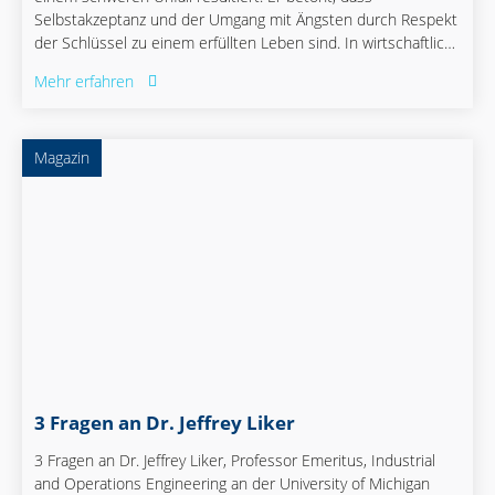
Selbstakzeptanz und der Umgang mit Ängsten durch Respekt
der Schlüssel zu einem erfüllten Leben sind. In wirtschaftlich
unsicheren Zeiten sollten Unternehmen durch vorbildliche
Mehr erfahren
Führung Vertrauen und Zuversicht bei Mitarbeitenden
fördern. Frei sieht seine sportlichen Erfolge als Mittel, um
gesellschaftlich relevante Themen wie Inklusion und
Magazin
Integration voranzutreiben.
3 Fragen an Dr. Jeffrey Liker
3 Fragen an Dr. Jeffrey Liker, Professor Emeritus, Industrial
and Operations Engineering an der University of Michigan