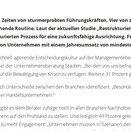
en Zeiten von sturmerprobten Führungskräften. Vier von
ichende Routine. Laut der aktuellen Studie „Restrukturi
turierten Prozess für eine zukunftsfähige Ausrichtung
von Unternehmen mit einem Jahresumsatz von mindesten
chnell agierende Entscheidungskultur auf der Managementebene 
ng bei der Unternehmensberatung Staufen. „Bei den von uns befr
 die Bewältigung von Krisen zu verfügen. Weitere 31 Prozent gl
 Unterschiede zwischen den Branchen identifiziert: „Besonders 
oder Handelsunternehmen.“
, gibt es dem Berater zufolge noch in allen Branchen Nachholb
mens auf den Prüfstand zu stellen. Und lediglich 49 Prozent ge
ät zu mehr Engagement: „Unternehmen müssen in Szenarien d