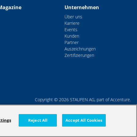
Magazine
Unternehmen
Über uns
Karriere
Events
Kunden
Partner
Auszeichnungen
Zertifizierungen
Copyright © 2026 STAUFEN AG, part of Accenture.
atenschutzrichtlinien
Cookie Policy
Impressum / AGB
Code of Conduct
ttings
Reject All
Accept All Cookies