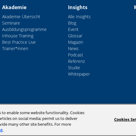
Akademie
Insights
Akademie Übersicht
Alle Insights
Seminare
Blog
Ausbildungsprogramme
Event
Inhouse Training
Glossar
Best Practice Live
Magazin
Trainer*innen
News
Podcast
Referenz
Studie
Whitepaper
s to enable some website functionality. Cookies
D
rticles on social media; permit us to deliver
Cookies Se
ovide many other site benefits. For more
nt
.