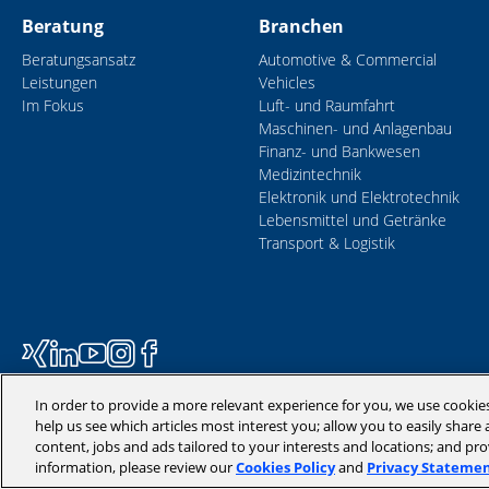
Beratung
Branchen
Beratungsansatz
Automotive & Commercial
Leistungen
Vehicles
Im Fokus
Luft- und Raumfahrt
Maschinen- und Anlagenbau
Finanz- und Bankwesen
Medizintechnik
Elektronik und Elektrotechnik
Lebensmittel und Getränke
Transport & Logistik
In order to provide a more relevant experience for you, we use cookie
help us see which articles most interest you; allow you to easily share a
content, jobs and ads tailored to your interests and locations; and pr
information, please review our
Cookies Policy
and
Privacy Stateme