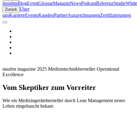
Insights
Blog
Event
Glossar
Magazin
News
Podcast
Referenz
Studie
White
Über
Zurück
uns
Karriere
Events
Kunden
Partner
Auszeichnungen
Zertifizierungen
staufen magazine 2025
Medizintechnikhersteller
Operational
Excellence
Vom Skeptiker zum Vorreiter
Wie ein Medizingerätehersteller durch Lean Management neues
Leben eingehaucht bekam