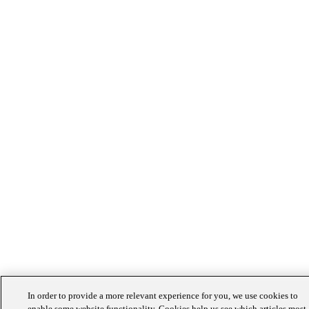
In order to provide a more relevant experience for you, we use cookies to
enable some website functionality. Cookies help us see which articles most