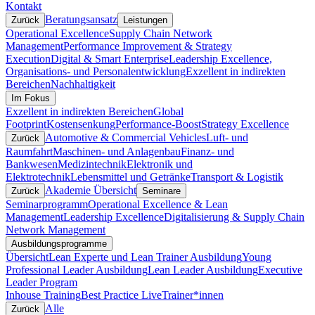
Kontakt
Beratungsansatz
Zurück
Leistungen
Operational Excellence
Supply Chain Network
Management
Performance Improvement & Strategy
Execution
Digital & Smart Enterprise
Leadership Excellence,
Organisations- und Personalentwicklung
Exzellent in indirekten
Bereichen
Nachhaltigkeit
Im Fokus
Exzellent in indirekten Bereichen
Global
Footprint
Kostensenkung
Performance-Boost
Strategy Excellence
Automotive & Commercial Vehicles
Luft- und
Zurück
Raumfahrt
Maschinen- und Anlagenbau
Finanz- und
Bankwesen
Medizintechnik
Elektronik und
Elektrotechnik
Lebensmittel und Getränke
Transport & Logistik
Akademie Übersicht
Zurück
Seminare
Seminarprogramm
Operational Excellence & Lean
Management
Leadership Excellence
Digitalisierung & Supply Chain
Network Management
Ausbildungsprogramme
Übersicht
Lean Experte und Lean Trainer Ausbildung
Young
Professional Leader Ausbildung
Lean Leader Ausbildung
Executive
Leader Program
Inhouse Training
Best Practice Live
Trainer*innen
Alle
Zurück