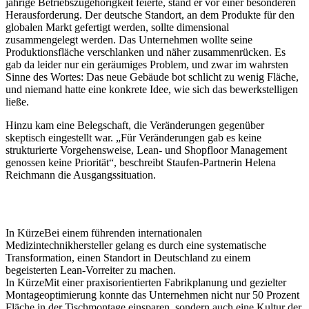
jährige Betriebszugehörigkeit feierte, stand er vor einer besonderen
Herausforderung. Der deutsche Standort, an dem Produkte für den
globalen Markt gefertigt werden, sollte dimensional
zusammengelegt werden. Das Unternehmen wollte seine
Produktionsfläche verschlanken und näher zusammenrücken. Es
gab da leider nur ein geräumiges Problem, und zwar im wahrsten
Sinne des Wortes: Das neue Gebäude bot schlicht zu wenig Fläche,
und niemand hatte eine konkrete Idee, wie sich das bewerkstelligen
ließe.
Hinzu kam eine Belegschaft, die Veränderungen gegenüber
skeptisch eingestellt war. „Für Veränderungen gab es keine
strukturierte Vorgehensweise, Lean- und Shopfloor Management
genossen keine Priorität“, beschreibt Staufen-Partnerin Helena
Reichmann die Ausgangssituation.
In Kürze
Bei einem führenden internationalen
Medizintechnikhersteller gelang es durch eine systematische
Transformation, einen Standort in Deutschland zu einem
begeisterten Lean-Vorreiter zu machen.
In Kürze
Mit einer praxisorientierten Fabrikplanung und gezielter
Montageoptimierung konnte das Unternehmen nicht nur 50 Prozent
Fläche in der Tischmontage einsparen, sondern auch eine Kultur der