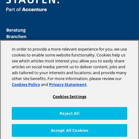
Beratung
Branchen
Akademie
In order to provide a more relevant experience for you, we use
Insights
cookies to enable some website functionality. Cookies help us
Magazine
see which articles most interest you; allow you to easily share
Unternehmen
articles on social media; permit us to deliver content, jobs and
ads tailored to your interests and locations; and provide many
other site benefits. For more information, please review our
Cookies Policy
and
Privacy Statement
.
Copyright © 2026 STAUFEN AG, part of Accenture.
Cookies Settings
Datenschutzrichtlinien
Cookie Policy
Reject All
Impressum / AGB
Code of Conduct
Accept All Cookies