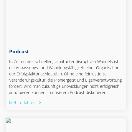
Podcast
In Zeiten des schnellen, ja mitunter disruptiven Wandels ist
die Anpassungs- und Wandlungsfähigkeit einer Organisation
der Erfolgsfaktor schlechthin. Ohne eine feinjustierte
Veränderungskultur, die Pioniergeist und Eigenverantwortung
fördert, wird man zukünftige Entwicklungen nicht erfolgreich
antizipieren können. In unserem Podcast diskutieren
Unternehmenslenker und -denker über die vor uns
Mehr erfahren
liegenden Herausforderungen und neue Wege und
Möglichkeiten sich diesen flexibel anzupassen.