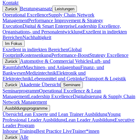
Kontakt
Beratungsansatz
Zurück
Leistungen
Operational Excellence
Supply Chain Network
Management
Performance Improvement & Strategy
Execution
Digital & Smart Enterprise
Leadership Excellence,
Organisations- und Personalentwicklung
Exzellent in indirekten
Bereichen
Nachhaltigkeit
Im Fokus
Exzellent in indirekten Bereichen
Global
Footprint
Kostensenkung
Performance-Boost
Strategy Excellence
Automotive & Commercial Vehicles
Luft- und
Zurück
Raumfahrt
Maschinen- und Anlagenbau
Finanz- und
Bankwesen
Medizintechnik
Elektronik und
Elektrotechnik
Lebensmittel und Getränke
Transport & Logistik
Akademie Übersicht
Zurück
Seminare
Seminarprogramm
Operational Excellence & Lean
Management
Leadership Excellence
Digitalisierung & Supply Chain
Network Management
Ausbildungsprogramme
Übersicht
Lean Experte und Lean Trainer Ausbildung
Young
Professional Leader Ausbildung
Lean Leader Ausbildung
Executive
Leader Program
Inhouse Training
Best Practice Live
Trainer*innen
Alle
Zurück