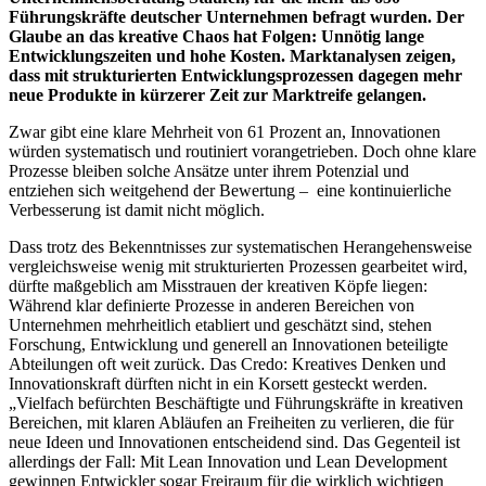
Führungskräfte deutscher Unternehmen befragt wurden. Der
Glaube an das kreative Chaos hat Folgen: Unnötig lange
Entwicklungszeiten und hohe Kosten. Marktanalysen zeigen,
dass mit strukturierten Entwicklungsprozessen dagegen mehr
neue Produkte in kürzerer Zeit zur Marktreife gelangen.
Zwar gibt eine klare Mehrheit von 61 Prozent an, Innovationen
würden systematisch und routiniert vorangetrieben. Doch ohne klare
Prozesse bleiben solche Ansätze unter ihrem Potenzial und
entziehen sich weitgehend der Bewertung – eine kontinuierliche
Verbesserung ist damit nicht möglich.
Dass trotz des Bekenntnisses zur systematischen Herangehensweise
vergleichsweise wenig mit strukturierten Prozessen gearbeitet wird,
dürfte maßgeblich am Misstrauen der kreativen Köpfe liegen:
Während klar definierte Prozesse in anderen Bereichen von
Unternehmen mehrheitlich etabliert und geschätzt sind, stehen
Forschung, Entwicklung und generell an Innovationen beteiligte
Abteilungen oft weit zurück. Das Credo: Kreatives Denken und
Innovationskraft dürften nicht in ein Korsett gesteckt werden.
„Vielfach befürchten Beschäftigte und Führungskräfte in kreativen
Bereichen, mit klaren Abläufen an Freiheiten zu verlieren, die für
neue Ideen und Innovationen entscheidend sind. Das Gegenteil ist
allerdings der Fall: Mit Lean Innovation und Lean Development
gewinnen Entwickler sogar Freiraum für die wirklich wichtigen