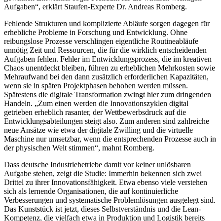
Aufgaben“, erklärt Staufen-Experte Dr. Andreas Romberg.
Fehlende Strukturen und komplizierte Abläufe sorgen dagegen für
erhebliche Probleme in Forschung und Entwicklung. Ohne
reibungslose Prozesse verschlingen eigentliche Routineabläufe
unnötig Zeit und Ressourcen, die für die wirklich entscheidenden
Aufgaben fehlen. Fehler im Entwicklungsprozess, die im kreativen
Chaos unentdeckt bleiben, führen zu erheblichen Mehrkosten sowie
Mehraufwand bei den dann zusätzlich erforderlichen Kapazitäten,
wenn sie in späten Projektphasen behoben werden müssen.
Spätestens die digitale Transformation zwingt hier zum dringenden
Handeln. „Zum einen werden die Innovationszyklen digital
getrieben erheblich rasanter, der Wettbewerbsdruck auf die
Entwicklungsabteilungen steigt also. Zum anderen sind zahlreiche
neue Ansätze wie etwa der digitale Zwilling und die virtuelle
Maschine nur umsetzbar, wenn die entsprechenden Prozesse auch in
der physischen Welt stimmen“, mahnt Romberg.
Dass deutsche Industriebetriebe damit vor keiner unlösbaren
Aufgabe stehen, zeigt die Studie: Immerhin bekennen sich zwei
Drittel zu ihrer Innovationsfähigkeit. Etwa ebenso viele verstehen
sich als lernende Organisationen, die auf kontinuierliche
Verbesserungen und systematische Problemlösungen ausgelegt sind.
Das Kunststück ist jetzt, dieses Selbstverständnis und die Lean-
Kompetenz, die vielfach etwa in Produktion und Logistik bereits