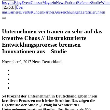
Insights
Blog
Event
Glossar
Magazin
News
Podcast
Referenz
Studie
White
Über
Zurück
uns
Karriere
Events
Kunden
Partner
Auszeichnungen
Zertifizierungen
Unternehmen vertrauen zu sehr auf das
kreative Chaos // Unstrukturierte
Entwicklungsprozesse bremsen
Innovationen aus – Studie
November 9, 2017
News Deutschland
54 Prozent der Unternehmen in Deutschland geben ihren
kreativen Prozessen noch keine Struktur. Das zeigen die
Ergebnisse der Studie „Erfolg im Wandel“ der
Unternehmensberatung Staufen, für die mehr als 650