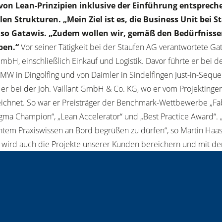
n Lean-Prinzipien inklusive der Einführung entspreche
en Strukturen. „Mein Ziel ist es, die Business Unit bei
 so Gatawis. „Zudem wollen wir, gemäß den Bedürfnisse
ben.“
Vor seiner Tätigkeit bei der Staufen AG verantwortete Gat
bH, einschließlich Einkauf und Logistik. Davor führte er bei 
MW in Dingolfing und von Daimler in Sindelfingen Just-in-Seque
 er bei der Joh. Vaillant GmbH & Co. KG, wo er vom Projektingen
et. So war er Preisträger der Benchmark-Wettbewerbe „Fabrik
gma Champion“, „Lean Accelerator“ und „Best Practice Award“. 
entem Praxiswissen an Bord begrüßen zu dürfen“, so Martin Haas
wird auch die Projekte unserer Kunden bereichern und mit dem 