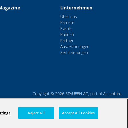
Magazine
Unternehmen
Über uns
Karriere
Events
Kunden
Partner
Auszeichnungen
Zertifizierungen
Copyright © 2026 STAUFEN AG, part of Accenture.
atenschutzrichtlinien
Cookie Policy
Impressum / AGB
Code of Conduct
ttings
Reject All
Accept All Cookies