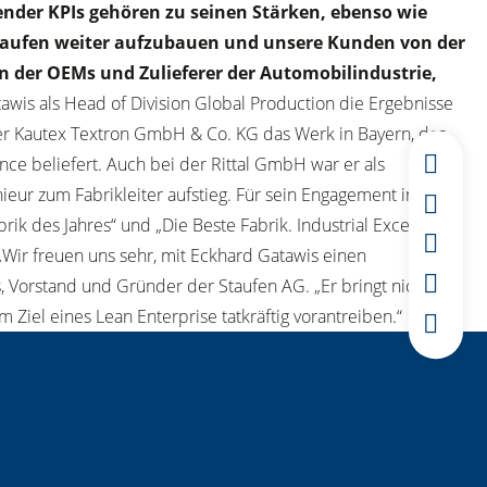
nder KPIs gehören zu seinen Stärken, ebenso wie
 Staufen weiter aufzubauen und unsere Kunden von der
n der OEMs und Zulieferer der Automobilindustrie,
awis als Head of Division Global Production die Ergebnisse
der Kautex Textron GmbH & Co. KG das Werk in Bayern, das
nce beliefert. Auch bei der Rittal GmbH war er als
ieur zum Fabrikleiter aufstieg. Für sein Engagement in
 des Jahres“ und „Die Beste Fabrik. Industrial Excellence
„Wir freuen uns sehr, mit Eckhard Gatawis einen
, Vorstand und Gründer der Staufen AG. „Er bringt nicht nur
Ziel eines Lean Enterprise tatkräftig vorantreiben.“