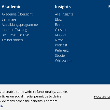
Akademie
Insights
Akademie Übersicht
Alle Insights
Seminare
Blog
Ausbildungsprogramme
Event
Inhouse Training
Glossar
Best Practice Live
Magazin
Trainer*innen
News
Podcast
Referenz
Studie
Whitepaper
s to enable some website functionality. Cookies
D
rticles on social media; permit us to deliver
Cookies Se
ovide many other site benefits. For more
nt
.