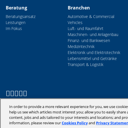
Beratung
Branchen
Beratungsansatz
Automotive & Commercial
Leistungen
Vehicles
Im Fokus
Luft- und Raumfahrt
Maschinen- und Anlagenbau
Finanz- und Bankwesen
Medizintechnik
Elektronik und Elektrotechnik
Lebensmittel und Getränke
Transport & Logistik
In order to provide a more relevant experience for you, we use cookie
help us see which articles most interest you; allow you to easily share a
content, jobs and ads tailored to your interests and locations; and pr
information, please review our
Cookies Policy
and
Privacy Stateme