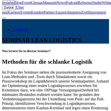
Insights
Blog
Event
Glossar
Magazin
News
Podcast
Referenz
Studie
White
Über
Zurück
uns
Karriere
Events
Kunden
Partner
Auszeichnungen
Zertifizierungen
Akademie
SEMINAR LEAN LOGISTICS
Was lernen Sie in diesem Seminar?
Methoden für die schlanke Logistik
Im Fokus des Seminars stehen die praxisorientierte Aneignung von
Lean-Methoden und -Tools durch Simulationen sowie ein
Praxisworkshop im Logistikbereich unserer Seminarpartner. Anhand
der Optimierung eines realen Logistikprozesses erwerben Sie
Kenntnisse dazu, wie eine 100%ige Versorgungssicherheit bei
minimalen Beständen realisiert werden kann: Sie gestalten den
Veränderungsprozess bei der Umstellung vom Push- auf das Pull-
Prinzip, identifizieren Verschwendung in Logistikprozessen,
dimensionieren einen Kanban-Kreislauf und legen einen Routenzug