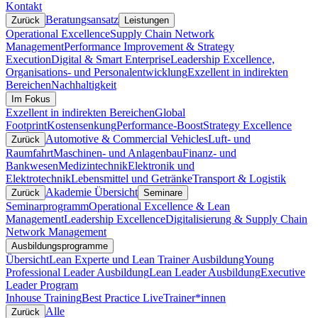
Kontakt
Beratungsansatz
Zurück
Leistungen
Operational Excellence
Supply Chain Network
Management
Performance Improvement & Strategy
Execution
Digital & Smart Enterprise
Leadership Excellence,
Organisations- und Personalentwicklung
Exzellent in indirekten
Bereichen
Nachhaltigkeit
Im Fokus
Exzellent in indirekten Bereichen
Global
Footprint
Kostensenkung
Performance-Boost
Strategy Excellence
Automotive & Commercial Vehicles
Luft- und
Zurück
Raumfahrt
Maschinen- und Anlagenbau
Finanz- und
Bankwesen
Medizintechnik
Elektronik und
Elektrotechnik
Lebensmittel und Getränke
Transport & Logistik
Akademie Übersicht
Zurück
Seminare
Seminarprogramm
Operational Excellence & Lean
Management
Leadership Excellence
Digitalisierung & Supply Chain
Network Management
Ausbildungsprogramme
Übersicht
Lean Experte und Lean Trainer Ausbildung
Young
Professional Leader Ausbildung
Lean Leader Ausbildung
Executive
Leader Program
Inhouse Training
Best Practice Live
Trainer*innen
Alle
Zurück