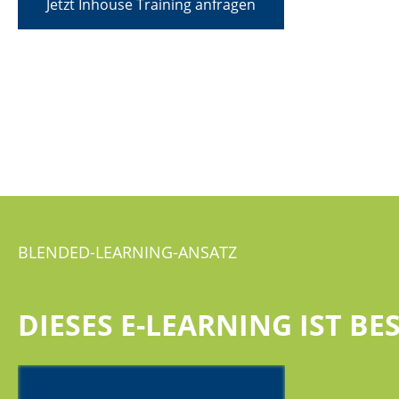
Jetzt Inhouse Training anfragen
BLENDED-LEARNING-ANSATZ
DIESES E-LEARNING IST B