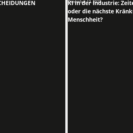
SCHEIDUNGEN
Dezember 12, 2023
KI in der Industrie: Ze
oder die nächste Kränk
Menschheit?