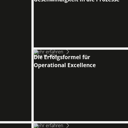
Mehr erfahren
März 19, 2024
Die Erfolgsformel für
Operational Excellence
Mehr erfahren