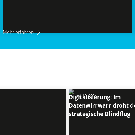
Mehr erfahren
August 12, 2024
Digitalisierung: Im
Datenwirrwarr droht d
strategische Blindflug