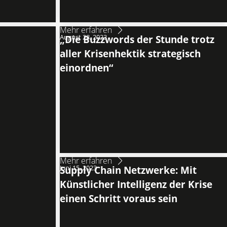
Mehr erfahren
August 28, 2023
„Die Buzzwords der Stunde trotz
aller Krisenhektik strategisch
einordnen“
Mehr erfahren
Juni 15, 2023
Supply Chain Netzwerke: Mit
Künstlicher Intelligenz der Krise
einen Schritt voraus sein