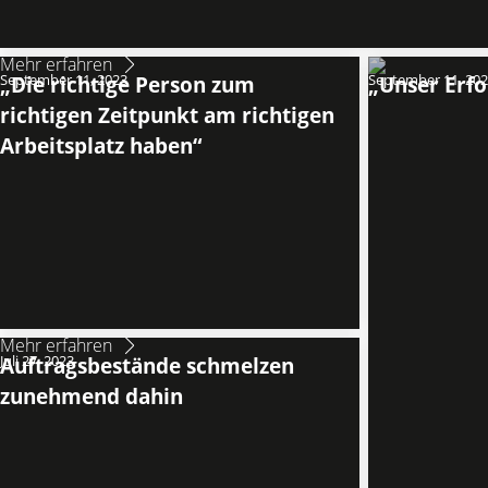
Mehr erfahren
September 11, 2023
„Die richtige Person zum
September 11, 20
„Unser Erfo
richtigen Zeitpunkt am richtigen
Arbeitsplatz haben“
Mehr erfahren
Juli 27, 2023
Auftragsbestände schmelzen
zunehmend dahin