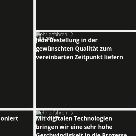
Mehr erfahren
Juli 9, 2024
Jede Bestellung in der
gewünschten Qualität zum
vereinbarten Zeitpunkt liefern
Mehr erfahren
ioniert
Mai 27, 2024
Mit digitalen Technologien
bringen wir eine sehr hohe
Geschwindigkeit in die Prozesse