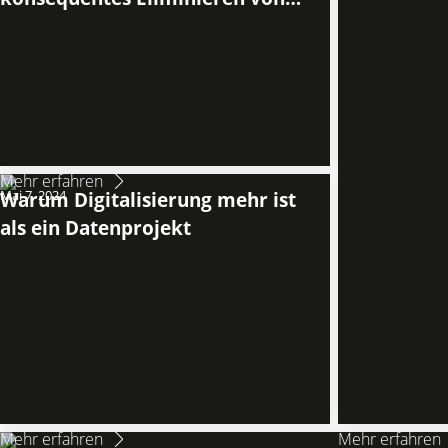
Zeitfressern“
Mehr erfahren
Mai 7, 2024
Warum Digitalisierung mehr ist
als ein Datenprojekt
Mehr erfahren
Mehr erfahren