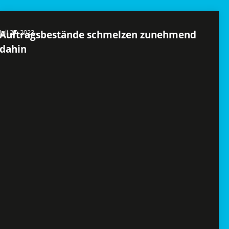
Juli 27, 2023
Auftragsbestände schmelzen zunehmend
dahin