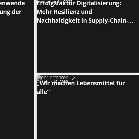
itenwende
November 14, 2023
Erfolgsfaktor Digitalisierung:
ung der
Mehr Resilienz und
Nachhaltigkeit in Supply-Chain-
Netzwerken
Mehr erfahren
Oktober 18, 2023
„Wir machen Lebensmittel für
alle“